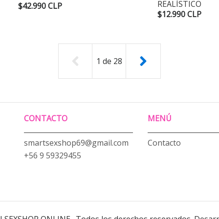
REALÍSTICO
$42.990 CLP
$12.990 CLP
1
de
28
CONTACTO
MENÚ
smartsexshop69@gmail.com
Contacto
+56 9 59329455
U SEXSHOP ONLINE . Todos los derechos reservados.
Desarr