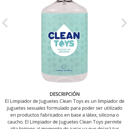
Previous
Ne
DESCRIPCIÓN
El Limpiador de Juguetes Clean Toys es un limpiador de
juguetes sexuales formulado para poder ser utilizado
en productos fabricados en base a látex, silicona o
caucho. El Limpiador de Juguetes Clean Toys permite
alta higiene al momento de jugar ya que dejará tus