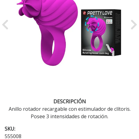
Previous
Ne
DESCRIPCIÓN
Anillo rotador recargable con estimulador de clítoris.
Posee 3 intensidades de rotación.
SKU:
555008