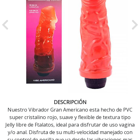
Previous
Ne
DESCRIPCIÓN
Nuestro Vibrador Gran Americano esta hecho de PVC
super cristalino rojo, suave y flexible de textura tipo
Jelly libre de Ftalatos, ideal para disfrutar de uso vagina
y/o anal. Disfruta de su multi-velocidad manejado con
su control de perilla que va desde las vibraciones mas