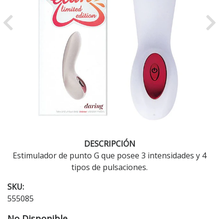
Previous
Ne
DESCRIPCIÓN
Estimulador de punto G que posee 3 intensidades y 4
tipos de pulsaciones.
SKU:
555085
No Disponible