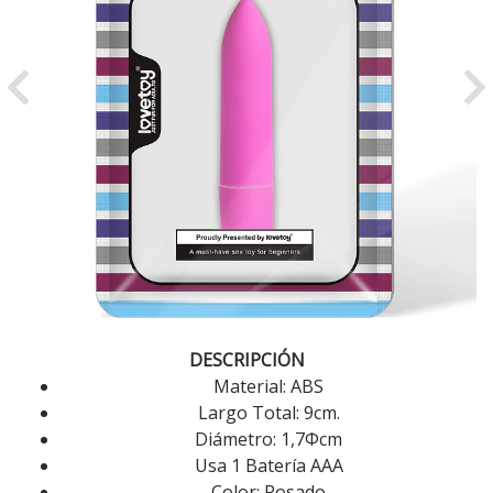
Previous
Ne
DESCRIPCIÓN
Material: ABS
Largo Total: 9cm.
Diámetro: 1,7Φcm
Usa 1 Batería AAA
Color: Rosado