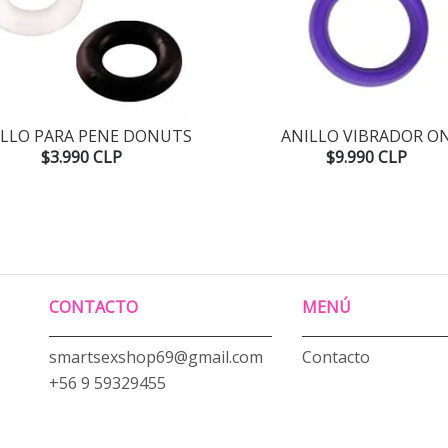
ILLO PARA PENE DONUTS
ANILLO VIBRADOR O
$3.990 CLP
$9.990 CLP
CONTACTO
MENÚ
smartsexshop69@gmail.com
Contacto
+56 9 59329455