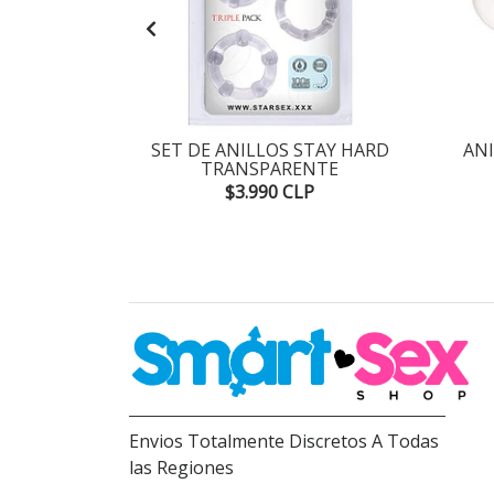
SPONIBLE
ECARGABLE
SET DE ANILLOS STAY HARD
AN
TRANSPARENTE
P
$3.990 CLP
Envios Totalmente Discretos A Todas
las Regiones