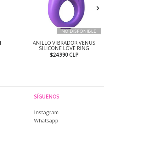
NO DISPONIBLE
N
ANILLO VIBRADOR VENUS
ANILL
SILICONE LOVE RING
ANNEAU D
$24.990 CLP
SÍGUENOS
Instagram
Whatsapp