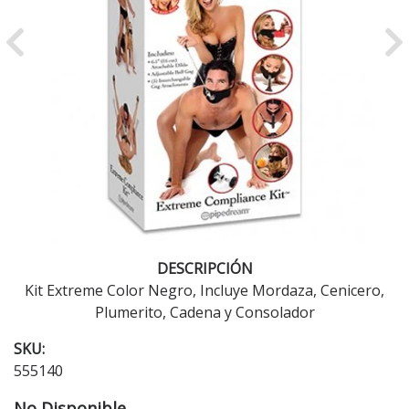
Previous
Ne
DESCRIPCIÓN
Kit Extreme Color Negro, Incluye Mordaza, Cenicero,
Plumerito, Cadena y Consolador
SKU:
555140
No Disponible