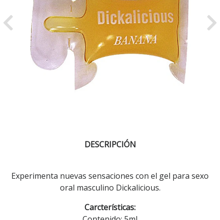
Previous
Ne
DESCRIPCIÓN
Experimenta nuevas sensaciones con el gel para sexo
oral masculino Dickalicious.
Carcterísticas:
Contenido: 5ml