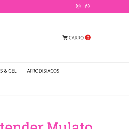
CARRO
0
S & GEL
AFRODISIACOS
tender Mulato