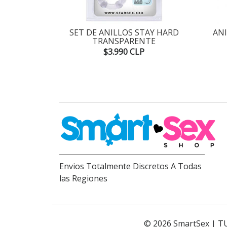
SPONIBLE
ECARGABLE
SET DE ANILLOS STAY HARD
AN
TRANSPARENTE
P
$3.990 CLP
Envios Totalmente Discretos A Todas
las Regiones
© 2026 SmartSex | T