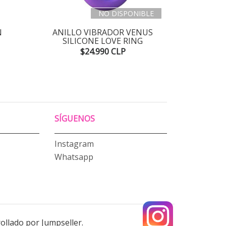
NO DISPONIBLE
N
ANILLO VIBRADOR VENUS
ANILL
SILICONE LOVE RING
ANNEAU D
$24.990 CLP
SÍGUENOS
Instagram
Whatsapp
ollado por Jumpseller
.