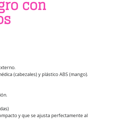
gro con
os
xterno.
médica (cabezales) y plástico ABS (mango).
ión.
idas)
mpacto y que se ajusta perfectamente al