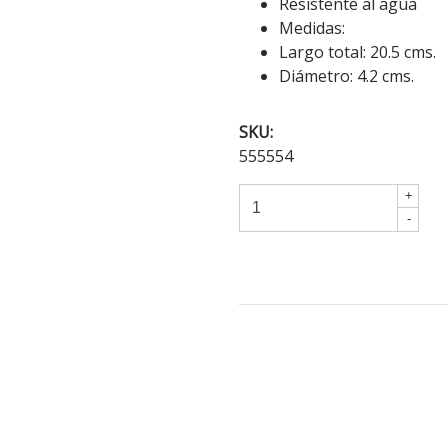
Resistente al agua
Medidas:
Largo total: 20.5 cms.
Diámetro: 4.2 cms.
SKU:
555554
+
-