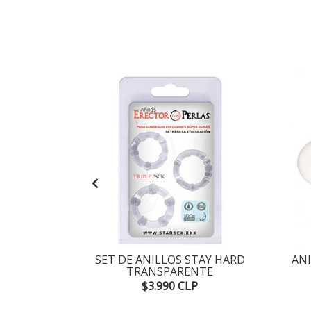
SPONIBLE
ECARGABLE
SET DE ANILLOS STAY HARD
AN
TRANSPARENTE
P
$3.990 CLP