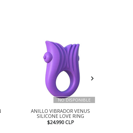
NO DISPONIBLE
N
ANILLO VIBRADOR VENUS
ANILL
SILICONE LOVE RING
ANNEAU D
$24.990 CLP