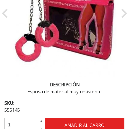
Previous
Ne
DESCRIPCIÓN
Esposa de material muy resistente
SKU:
555145
+
-