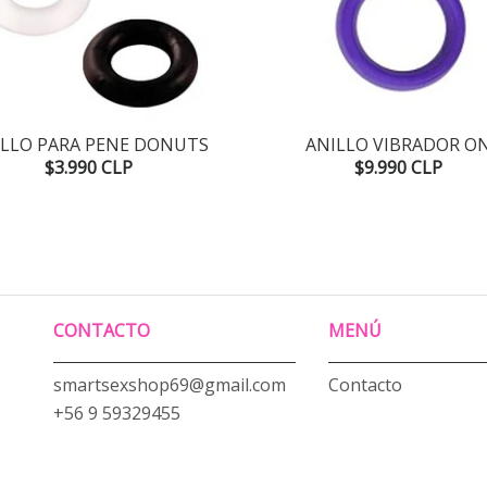
ILLO PARA PENE DONUTS
ANILLO VIBRADOR O
$3.990 CLP
$9.990 CLP
CONTACTO
MENÚ
smartsexshop69@gmail.com
Contacto
+56 9 59329455