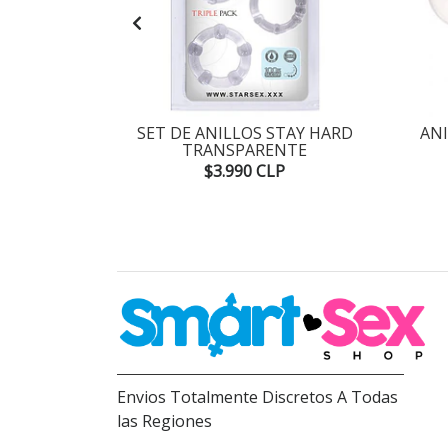
SPONIBLE
ECARGABLE
SET DE ANILLOS STAY HARD
AN
TRANSPARENTE
P
$3.990 CLP
Envios Totalmente Discretos A Todas
las Regiones