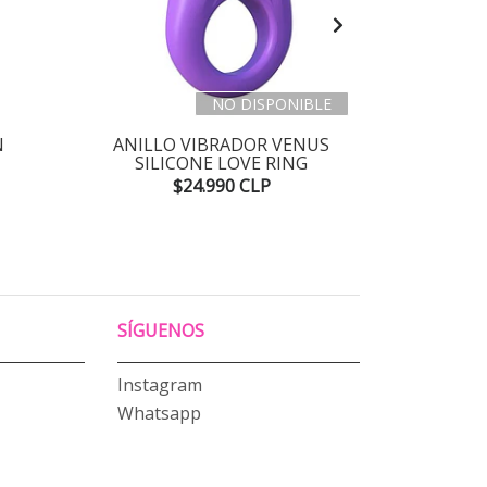
NO DISPONIBLE
N
ANILLO VIBRADOR VENUS
ANILL
SILICONE LOVE RING
ANNEAU D
$24.990 CLP
SÍGUENOS
Instagram
Whatsapp