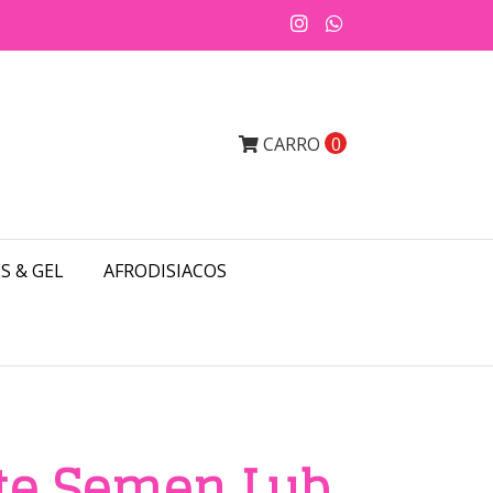
CARRO
0
S & GEL
AFRODISIACOS
te Semen Lub