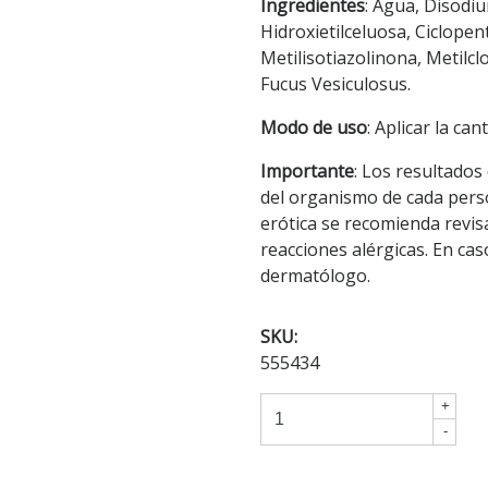
Ingredientes
: Agua, Disodiu
Hidroxietilceluosa, Ciclope
Metilisotiazolinona, Metilcl
Fucus Vesiculosus.
Modo de uso
: Aplicar la ca
Importante
: Los resultados
del organismo de cada pers
erótica se recomienda revis
reacciones alérgicas. En cas
dermatólogo.
SKU:
555434
+
-